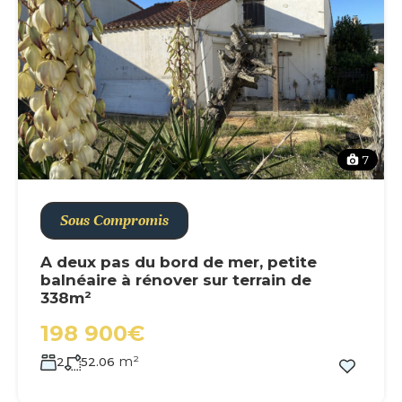
7
Sous Compromis
A deux pas du bord de mer, petite
balnéaire à rénover sur terrain de
338m²
198 900€
m²
2
52.06