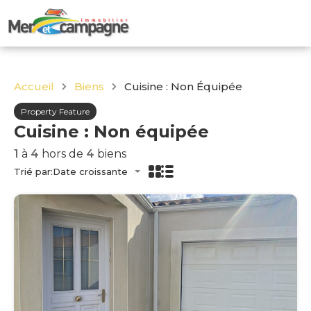
Accueil
Biens
Cuisine : Non Équipée
Property Feature
Cuisine : Non équipée
1
à
4
hors de
4
biens
Trié par:
Date croissante