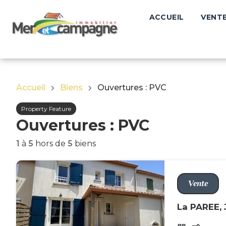
ACCUEIL
VENT
ACCUEIL
Accueil
Biens
Ouvertures : PVC
Property Feature
Ouvertures : PVC
1
à
5
hors de
5
biens
Vente
La PAREE, 