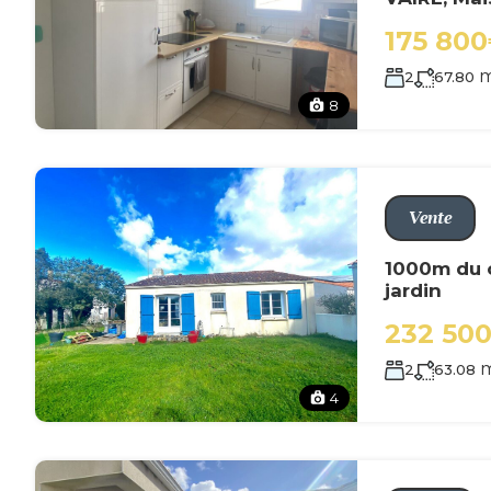
175 80
2
67.80
8
Vente
1000m du c
jardin
232 50
2
63.08
4