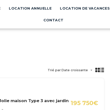
E
LOCATION ANNUELLE
LOCATION DE VACANCES
VENTE
LOCATION ANNUELLE
LOCATION 
CONTACT
Trié par:
Date croissante
Jolie maison Type 3 avec jardin
195 750€