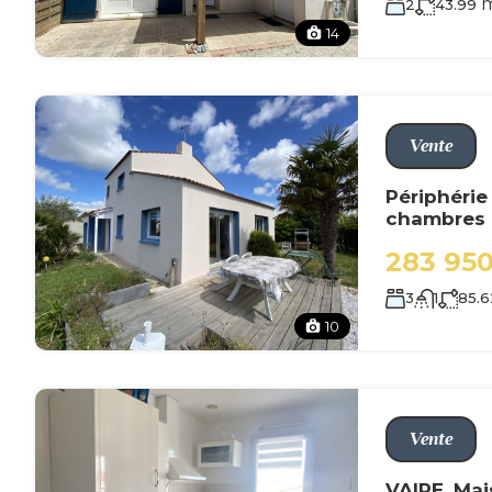
2
43.99
14
Vente
Périphérie 
chambres 
283 95
3
1
85.6
10
Vente
VAIRE, Mai