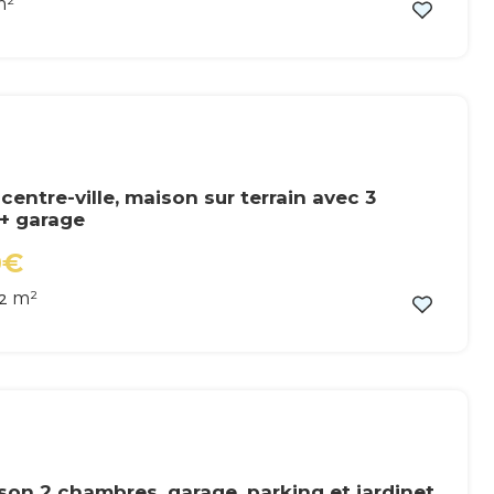
m²
centre-ville, maison sur terrain avec 3
+ garage
0€
m²
2
son 2 chambres, garage, parking et jardinet