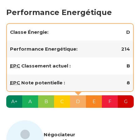
Performance Energétique
Classe Énergie:
D
Performance Energétique:
214
EPC
Classement actuel :
B
EPC
Note potentielle :
8
A+
A
B
C
D
E
F
G
Négociateur