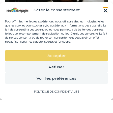
Gérer le consentement
Pour offrir les meilleures expériences, nous utilisons des technologies telles
que les cookies pour stocker et/ou accéder aux informations des appareils. Le
fait de consentir à ces technologies nous permettra de traiter des données
telles que le comportement de navigation ou les ID uniques sur ce site. Le fait
LE MOULIN
de ne pas consentir ou de retirer son consentement peut avoir un effet
négatif sur certaines caractéristiques et fonctions.
m²
321 750€
3
90.79
Accepter
Copyright 2025 – Créé par
Des Clics Et Vous
, Informatique et
Refuser
Communication, 85800 Saint-Gilles-Croix-de-Vie, 85470 Brétignolles-sur-
Mer –
Mentions légales
–
Politique de confidentialité
Voir les préférences
Caroline BURGAUD
POLITIQUE DE CONFIDENTIALITÉ