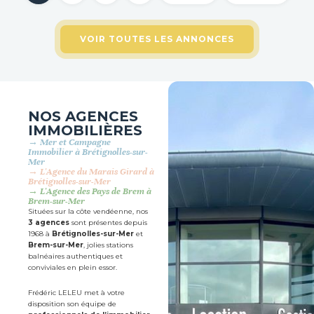
VOIR TOUTES LES ANNONCES
NOS AGENCES
IMMOBILIÈRES
→ Mer et Campagne
Immobilier à Brétignolles-sur-
Mer
→ L'Agence du Marais Girard à
Brétignolles-sur-Mer
→ L'Agence des Pays de Brem à
Brem-sur-Mer
Situées sur la côte vendéenne, nos
3 agences
sont présentes depuis
1968 à
Brétignolles-sur-Mer
et
Brem-sur-Mer
, jolies stations
balnéaires authentiques et
conviviales en plein essor.
Frédéric LELEU met à votre
disposition son équipe de