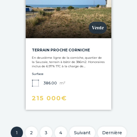
Vente
TERRAIN PROCHE CORNICHE
En deuxième ligne de la corniche, quartier de
la Sauzaie, terrain à bâtir de 386m2. Honoraires
inclus de 6.97% TTC à la charge de…
Surface
m²
386.00
215 000€
1
2
3
4
Suivant
Dernière