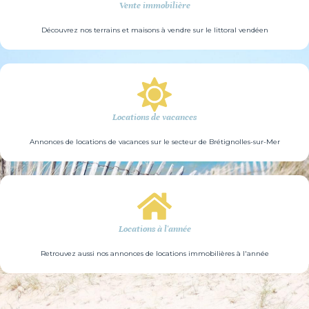
Vente immobilière
Découvrez nos terrains et maisons à vendre sur le littoral vendéen
Locations de vacances
Annonces de locations de vacances sur le secteur de Brétignolles-sur-Mer
Locations à l'année
Retrouvez aussi nos annonces de locations immobilières à l'année