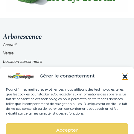
Arborescence
Accueil
Vente
Location saisonnière
Honoraires
Gérer le consentement
Contact
Pour offrir les meilleures expériences, nous utilisons des technologies telles
que les cookies pour stocker et/ou accéder aux informations des appareils. Le
Coordonnées
fait de consentir à ces technologies nous permettra de traiter des données
telles que le comportement de navigation ou les ID uniques sur ce site. Le fait
02 51 90 16 86
de ne pas consentir ou de retirer son consentement peut avoir un effet
négatif sur certaines caractéristiques et fonctions.
contact@immobilier85.com
Accepter
1 Avenue de la Plage 85470 Brétignolles-sur-Mer