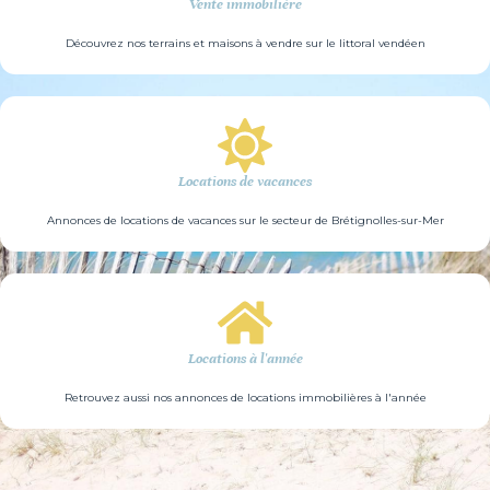
Vente immobilière
Découvrez nos terrains et maisons à vendre sur le littoral vendéen
Locations de vacances
Annonces de locations de vacances sur le secteur de Brétignolles-sur-Mer
Locations à l'année
Retrouvez aussi nos annonces de locations immobilières à l'année