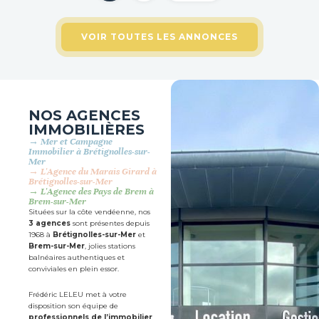
VOIR TOUTES LES ANNONCES
NOS AGENCES
IMMOBILIÈRES
→ Mer et Campagne
Immobilier à Brétignolles-sur-
Mer
→ L'Agence du Marais Girard à
Brétignolles-sur-Mer
→ L'Agence des Pays de Brem à
Brem-sur-Mer
Situées sur la côte vendéenne, nos
3 agences
sont présentes depuis
1968 à
Brétignolles-sur-Mer
et
Brem-sur-Mer
, jolies stations
balnéaires authentiques et
conviviales en plein essor.
Frédéric LELEU met à votre
disposition son équipe de
professionnels de l’immobilier
,