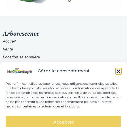
Arborescence
Accueil
Vente
Location saisonnière
Honoraires
Gérer le consentement
Contact
Pour offrir les meilleures expériences, nous utilisons des technologies telles
que les cookies pour stocker et/ou accéder aux informations des appareils. Le
Coordonnées
fait de consentir à ces technologies nous permettra de traiter des données
telles que le comportement de navigation ou les ID uniques sur ce site. Le fait
02 51 90 16 86
de ne pas consentir ou de retirer son consentement peut avoir un effet
négatif sur certaines caractéristiques et fonctions.
contact@immobilier85.com
Accepter
1 Avenue de la Plage 85470 Brétignolles-sur-Mer