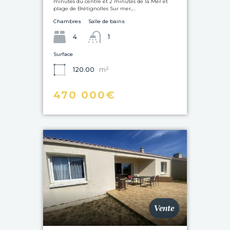
minutes du centre et 2 minutes de la Mer et
plage de Brétignolles Sur mer,…
Chambres
Salle de bains
4
1
Surface
m²
120.00
470 000€
Vente