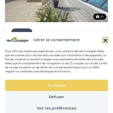
10
Vente
Gérer le consentement
PROCHE MER Brétignolles Sur Mer
maison de 2020 de 172m² Hab. avec
Pour offrir les meilleures expériences, nous utilisons des technologies telles
piscine
que les cookies pour stocker et/ou accéder aux informations des appareils. Le
fait de consentir à ces technologies nous permettra de traiter des données
telles que le comportement de navigation ou les ID uniques sur ce site. Le fait
1 115 000€
de ne pas consentir ou de retirer son consentement peut avoir un effet
négatif sur certaines caractéristiques et fonctions.
m²
3
1
171.50
Accepter
Refuser
Voir les préférences
Copyright 2025 – Créé par
Des Clics Et Vous
, Informatique et