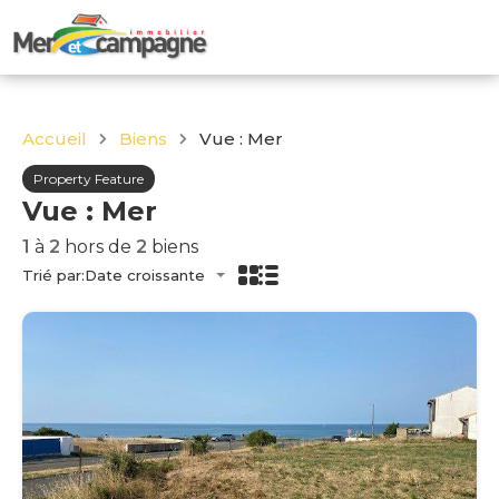
Accueil
Biens
Vue : Mer
Property Feature
Vue : Mer
1
à
2
hors de
2
biens
Trié par:
Date croissante