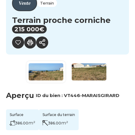
Vente
Terrain
Terrain proche corniche
215 000€
Aperçu
|
ID du bien :
VT446-MARAISGIRARD
Surface
Surface du terrain
m²
m²
386.00
386.00