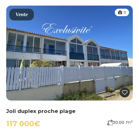
11
Vente
Joli duplex proche plage
m²
117 000€
30.00