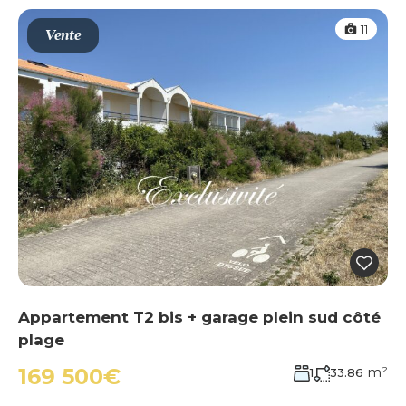
11
Vente
Appartement T2 bis + garage plein sud côté
plage
m²
169 500€
1
33.86