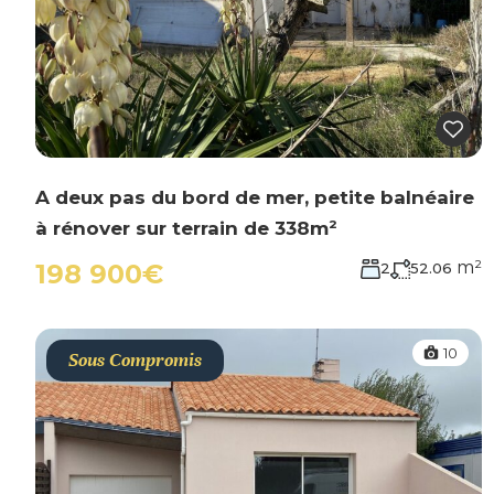
A deux pas du bord de mer, petite balnéaire
à rénover sur terrain de 338m²
m²
198 900€
2
52.06
10
Sous Compromis