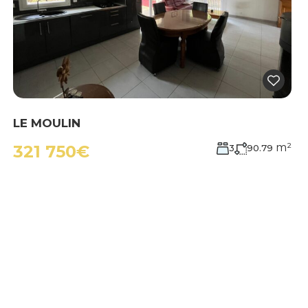
LE MOULIN
m²
321 750€
3
90.79